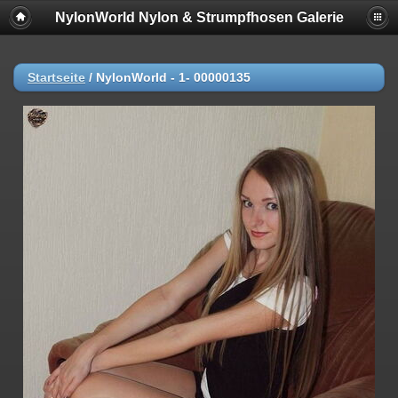
NylonWorld Nylon & Strumpfhosen Galerie
Startseite
/
NylonWorld - 1- 00000135