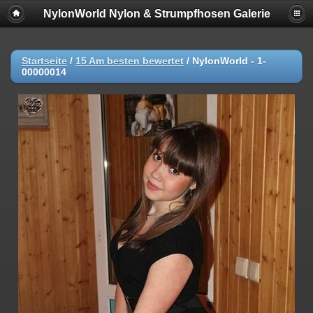
NylonWorld Nylon & Strumpfhosen Galerie
Startseite
/
15 Am besten bewertet
/
NylonWorld - 1-
00000014